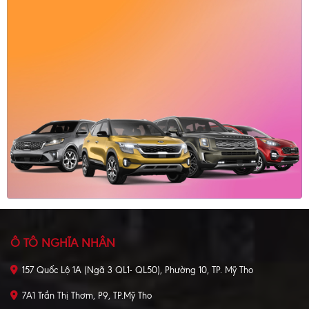
Ô TÔ NGHĨA NHÂN
157 Quốc Lộ 1A (Ngã 3 QL1- QL50), Phường 10, TP. Mỹ Tho
7A1 Trần Thị Thơm, P9, TP.Mỹ Tho