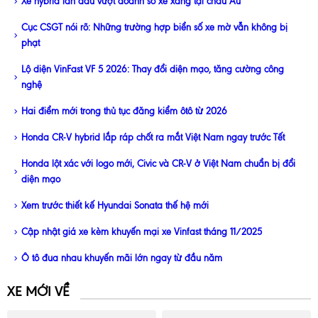
Xe hybrid lần đầu vượt doanh số xe xăng tại châu Âu
Cục CSGT nói rõ: Những trường hợp biển số xe mờ vẫn không bị
phạt
Lộ diện VinFast VF 5 2026: Thay đổi diện mạo, tăng cường công
nghệ
Hai điểm mới trong thủ tục đăng kiểm ôtô từ 2026
Honda CR-V hybrid lắp ráp chốt ra mắt Việt Nam ngay trước Tết
Honda lột xác với logo mới, Civic và CR-V ở Việt Nam chuẩn bị đổi
diện mạo
Xem trước thiết kế Hyundai Sonata thế hệ mới
Cập nhật giá xe kèm khuyến mại xe Vinfast tháng 11/2025
Ô tô đua nhau khuyến mãi lớn ngay từ đầu năm
XE MỚI VỀ