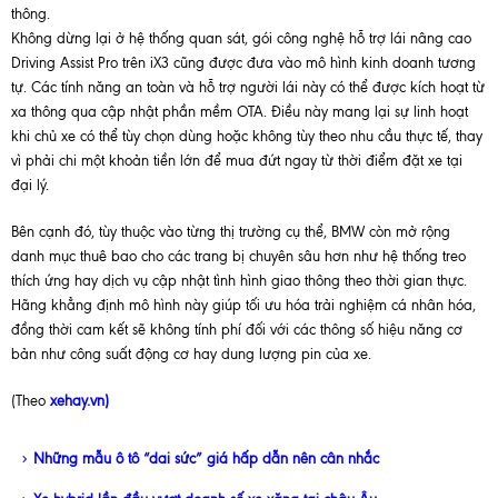
thông.
Không dừng lại ở hệ thống quan sát, gói công nghệ hỗ trợ lái nâng cao
Driving Assist Pro trên iX3 cũng được đưa vào mô hình kinh doanh tương
tự. Các tính năng an toàn và hỗ trợ người lái này có thể được kích hoạt từ
xa thông qua cập nhật phần mềm OTA. Điều này mang lại sự linh hoạt
khi chủ xe có thể tùy chọn dùng hoặc không tùy theo nhu cầu thực tế, thay
vì phải chi một khoản tiền lớn để mua đứt ngay từ thời điểm đặt xe tại
đại lý.
Bên cạnh đó, tùy thuộc vào từng thị trường cụ thể, BMW còn mở rộng
danh mục thuê bao cho các trang bị chuyên sâu hơn như hệ thống treo
thích ứng hay dịch vụ cập nhật tình hình giao thông theo thời gian thực.
Hãng khẳng định mô hình này giúp tối ưu hóa trải nghiệm cá nhân hóa,
đồng thời cam kết sẽ không tính phí đối với các thông số hiệu năng cơ
bản như công suất động cơ hay dung lượng pin của xe.
(Theo
xehay.vn)
Những mẫu ô tô “dai sức” giá hấp dẫn nên cân nhắc