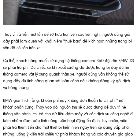
Thay vì trả tiền một lần để sở hữu trọn vẹn các tiện nghi, người dùng giờ
đây phải làm quen với khái niệm "thuê bao" để kích hoạt những trang bị
vốn đã có sẵn trên xe.
Cụ thể, khách hàng muốn sử dụng hệ thống camera 360 độ trên BMW iX3
sẽ phải trả phí. Dù chiếc xe khi xuất xưởng đã được trang bị đầy đủ hệ
thống camera vật lý xung quanh thân xe, người dùng vẫn không thể sử
dụng đầy đủ tính năng quan sát toàn cảnh nếu không đăng ký gói dịch
vụ hàng tháng.
BMW giải thích rằng, khoản phí này không đơn thuần là chi phí "mở
khóa" phần cứng. Thay vào đó, nguồn thu sẽ được dùng để duy trì hệ
thống vận hành, chi trả cho dữ liệu đám mây và các dịch vụ công nghệ đi
kèm nhằm đảm bảo tính năng luôn hoạt động ổn định. Tuy nhiên, việc
phải trả thêm tiền cho một thiết bị hiển hiện ngay trên xe đang vấp phải
những luồng ý kiến trái chiều từ phía khách hàng và các chuyên gia giao