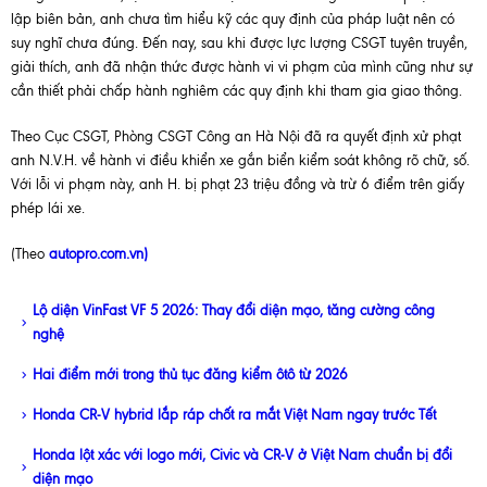
lập biên bản, anh chưa tìm hiểu kỹ các quy định của pháp luật nên có
suy nghĩ chưa đúng. Đến nay, sau khi được lực lượng CSGT tuyên truyền,
giải thích, anh đã nhận thức được hành vi vi phạm của mình cũng như sự
cần thiết phải chấp hành nghiêm các quy định khi tham gia giao thông.
Theo Cục CSGT, Phòng CSGT Công an Hà Nội đã ra quyết định xử phạt
anh N.V.H. về hành vi điều khiển xe gắn biển kiểm soát không rõ chữ, số.
Với lỗi vi phạm này, anh H. bị phạt 23 triệu đồng và trừ 6 điểm trên giấy
phép lái xe.
(Theo
autopro.com.vn)
Lộ diện VinFast VF 5 2026: Thay đổi diện mạo, tăng cường công
nghệ
Hai điểm mới trong thủ tục đăng kiểm ôtô từ 2026
Honda CR-V hybrid lắp ráp chốt ra mắt Việt Nam ngay trước Tết
Honda lột xác với logo mới, Civic và CR-V ở Việt Nam chuẩn bị đổi
diện mạo