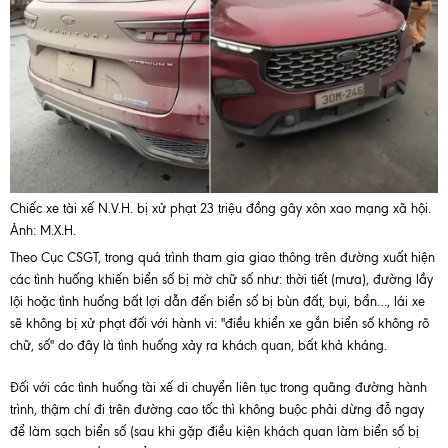
Chiếc xe tài xế N.V.H. bị xử phạt 23 triệu đồng gây xôn xao mạng xã hội.
Ảnh: M.X.H.
Theo Cục CSGT, trong quá trình tham gia giao thông trên đường xuất hiện
các tình huống khiến biển số bị mờ chữ số như: thời tiết (mưa), đường lầy
lội hoặc tình huống bất lợi dẫn đến biển số bị bùn đất, bụi, bẩn…, lái xe
sẽ không bị xử phạt đối với hành vi: "điều khiển xe gắn biển số không rõ
chữ, số" do đây là tình huống xảy ra khách quan, bất khả kháng.
Đối với các tình huống tài xế di chuyển liên tục trong quãng đường hành
trình, thậm chí đi trên đường cao tốc thì không buộc phải dừng đỗ ngay
để làm sạch biển số (sau khi gặp điều kiện khách quan làm biển số bị