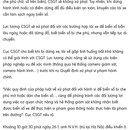
che phủ chữ, số trên biển), CSGT sẽ không xử phạt. Tuy nhiên, khi dừng
hành trình hoặc có điểm dừng đỗ đủ điều kiện an toàn, khuyến cáo lái xe
cần làm sạch ngay biển số.
Lực lượng CSGT sẽ xử phạt đối với các trường hợp lái xe để biển số bẩn
lâu ngày, hoặc đã dừng đỗ, biết biển số bị che phủ, nhưng vẫn tiếp tục di
chuyển.
Cục CSGT cho biết khi bị dừng xe, tài xế gặp tình huống bất khả kháng
có thể giải trình với CSGT. Lực lượng chức năng sẽ sử dụng các biện
pháp nghiệp vụ để xác minh (thông qua hệ thống camera giám sát,
camera hành trình… ) trước khi ra Quyết định xử phạt vi phạm hành
chính.
"Việc quy định của pháp luật về xử phạt đối với hành vi để biển số bị che
phủ mờ hoặc dán che biển số…, cũng để phòng tránh các đối tượng lợi
dụng việc cơ quan chức năng và hệ thống giám sát không nhận biết
được biển số xe để thực hiện vi phạm giao thông hoặc thực hiện tội phạm
trên đường"- Cục CSGT nêu rõ.
Khoảng 10 giờ 30 phút ngày 26-1, anh N.V.H. (trú tại Hà Nội) điều khiển ô