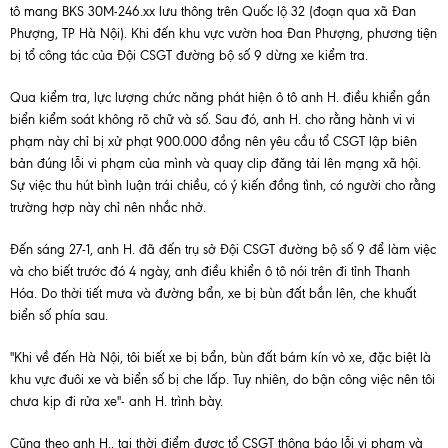
tô mang BKS 30M-246.xx lưu thông trên Quốc lộ 32 (đoạn qua xã Đan
Phượng, TP Hà Nội). Khi đến khu vực vườn hoa Đan Phượng, phương tiện
bị tổ công tác của Đội CSGT đường bộ số 9 dừng xe kiểm tra.
Qua kiểm tra, lực lượng chức năng phát hiện ô tô anh H. điều khiển gắn
biển kiểm soát không rõ chữ và số. Sau đó, anh H. cho rằng hành vi vi
phạm này chỉ bị xử phạt 900.000 đồng nên yêu cầu tổ CSGT lập biên
bản đúng lỗi vi phạm của mình và quay clip đăng tải lên mạng xã hội.
Sự việc thu hút bình luận trái chiều, có ý kiến đồng tình, có người cho rằng
trường hợp này chỉ nên nhắc nhở.
Đến sáng 27-1, anh H. đã đến trụ sở Đội CSGT đường bộ số 9 để làm việc
và cho biết trước đó 4 ngày, anh điều khiển ô tô nói trên đi tỉnh Thanh
Hóa. Do thời tiết mưa và đường bẩn, xe bị bùn đất bắn lên, che khuất
biển số phía sau.
"Khi về đến Hà Nội, tôi biết xe bị bẩn, bùn đất bám kín vỏ xe, đặc biệt là
khu vực đuôi xe và biển số bị che lấp. Tuy nhiên, do bận công việc nên tôi
chưa kịp đi rửa xe"- anh H. trình bày.
Cũng theo anh H., tại thời điểm được tổ CSGT thông báo lỗi vi phạm và