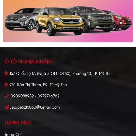
Ô TÔ NGHĨA NHÂN
157 Quốc Lộ 1A (Ngã 3 QL1- QL50), Phường 10, TP. Mỹ Tho
7A1 Trần Thị Thơm, P9, TP.Mỹ Tho
0909088989 - 0979746762
Escape52t5050@gmail.com
DANH MỤC
Trang Chủ