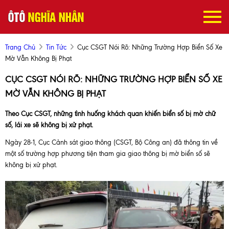
Trang Chủ
Tin Tức
Cục CSGT Nói Rõ: Những Trường Hợp Biển Số Xe
Mờ Vẫn Không Bị Phạt
CỤC CSGT NÓI RÕ: NHỮNG TRƯỜNG HỢP BIỂN SỐ XE
MỜ VẪN KHÔNG BỊ PHẠT
Theo Cục CSGT, những tình huống khách quan khiến biển số bị mờ chữ
số, lái xe sẽ không bị xử phạt.
Ngày 28-1, Cục Cảnh sát giao thông (CSGT, Bộ Công an) đã thông tin về
một số trường hợp phương tiện tham gia giao thông bị mờ biển số sẽ
không bị xử phạt.