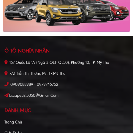
Ô TÔ NGHĨA NHÂN
157 Quốc Lộ 1A (Ngã 3 QL1- QL50), Phường 10, TP. Mỹ Tho
7A1 Trần Thị Thơm, P9, TP.Mỹ Tho
0909088989 - 0979746762
Escape52t5050@gmail.com
DANH MỤC
Trang Chủ