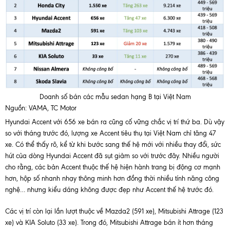
Doanh số bán các mẫu sedan hạng B tại Việt Nam
Nguồn: VAMA, TC Motor
Hyundai Accent với 656 xe bán ra cũng cố vững chắc vị trí thứ ba. Dù vậy
so với tháng trước đó, lượng xe Accent tiêu thụ tại Việt Nam chỉ tăng 47
xe. Có thể thấy rõ, kể từ khi bước sang thế hệ mới với nhiều thay đổi, sức
hút của dòng Hyundai Accent đã sụt giảm so với trước đây. Nhiều người
cho rằng, các bản Accent thuộc thế hệ hiện hành trang bị động cơ mạnh
hơn, hộp số nhanh nhạy thông minh hơn đồng thời nhiều tính năng công
nghệ… nhưng kiểu dáng không được đẹp như Accent thế hệ trước đó.
Các vị trí còn lại lần lượt thuộc về Mazda2 (591 xe), Mitsubishi Attrage (123
xe) và KIA Soluto (33 xe). Trong đó, Mitsubishi Attrage bán ít hơn tháng