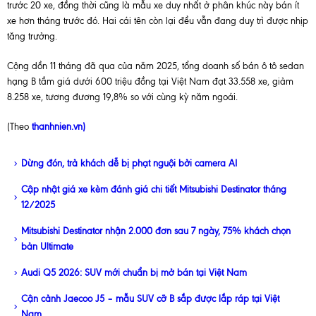
trước 20 xe, đồng thời cũng là mẫu xe duy nhất ở phân khúc này bán ít
xe hơn tháng trước đó. Hai cái tên còn lại đều vẫn đang duy trì được nhịp
tăng trưởng.
Cộng dồn 11 tháng đã qua của năm 2025, tổng doanh số bán ô tô sedan
hạng B tầm giá dưới 600 triệu đồng tại Việt Nam đạt 33.558 xe, giảm
8.258 xe, tương đương 19,8% so với cùng kỳ năm ngoái.
(Theo
thanhnien.vn)
Dừng đón, trả khách dễ bị phạt nguội bởi camera AI
Cập nhật giá xe kèm đánh giá chi tiết Mitsubishi Destinator tháng
12/2025
Mitsubishi Destinator nhận 2.000 đơn sau 7 ngày, 75% khách chọn
bản Ultimate
Audi Q5 2026: SUV mới chuẩn bị mở bán tại Việt Nam
Cận cảnh Jaecoo J5 – mẫu SUV cỡ B sắp được lắp ráp tại Việt
Nam