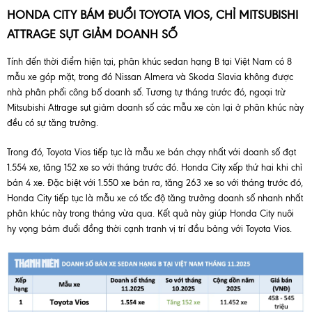
HONDA CITY BÁM ĐUỔI TOYOTA VIOS, CHỈ MITSUBISHI
ATTRAGE SỤT GIẢM DOANH SỐ
Tính đến thời điểm hiện tại, phân khúc sedan hạng B tại Việt Nam có 8
mẫu xe góp mặt, trong đó Nissan Almera và Skoda Slavia không được
nhà phân phối công bố doanh số. Tương tự tháng trước đó, ngoại trừ
Mitsubishi Attrage sụt giảm doanh số các mẫu xe còn lại ở phân khúc này
đều có sự tăng trưởng.
Trong đó, Toyota Vios tiếp tục là mẫu xe bán chạy nhất với doanh số đạt
1.554 xe, tăng 152 xe so với tháng trước đó. Honda City xếp thứ hai khi chỉ
bán 4 xe. Đặc biệt với 1.550 xe bán ra, tăng 263 xe so với tháng trước đó,
Honda City tiếp tục là mẫu xe có tốc độ tăng trưởng doanh số nhanh nhất
phân khúc này trong tháng vừa qua. Kết quả này giúp Honda City nuôi
hy vọng bám đuổi đồng thời cạnh tranh vị trí đầu bảng với Toyota Vios.