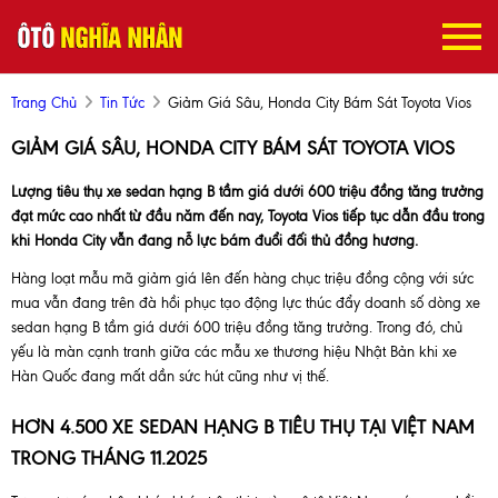
Trang Chủ
Tin Tức
Giảm Giá Sâu, Honda City Bám Sát Toyota Vios
GIẢM GIÁ SÂU, HONDA CITY BÁM SÁT TOYOTA VIOS
Lượng tiêu thụ xe sedan hạng B tầm giá dưới 600 triệu đồng tăng trưởng
đạt mức cao nhất từ đầu năm đến nay, Toyota Vios tiếp tục dẫn đầu trong
khi Honda City vẫn đang nỗ lực bám đuổi đối thủ đồng hương.
Hàng loạt mẫu mã giảm giá lên đến hàng chục triệu đồng cộng với sức
mua vẫn đang trên đà hồi phục tạo động lực thúc đẩy doanh số dòng xe
sedan hạng B tầm giá dưới 600 triệu đồng tăng trưởng. Trong đó, chủ
yếu là màn cạnh tranh giữa các mẫu xe thương hiệu Nhật Bản khi xe
Hàn Quốc đang mất dần sức hút cũng như vị thế.
HƠN 4.500 XE SEDAN HẠNG B TIÊU THỤ TẠI VIỆT NAM
TRONG THÁNG 11.2025