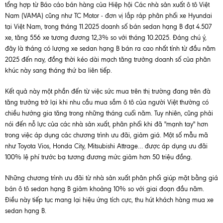
tổng hợp từ Báo cáo bán hàng của Hiệp hội Các nhà sản xuất ô tô Việt
Nam (VAMA) cũng như TC Motor - đơn vị lắp ráp phân phối xe Hyundai
tại Việt Nam, trong tháng 11.2025 doanh số bán sedan hạng B đạt 4.507
xe, tăng 556 xe tương đương 12,3% so với tháng 10.2025. Đáng chú ý,
đây là tháng có lượng xe sedan hạng B bán ra cao nhất tính từ đầu năm
2025 đến nay, đồng thời kéo dài mạch tăng trưởng doanh số của phân
khúc này sang tháng thứ ba liên tiếp.
Kết quả này một phần đến từ việc sức mua trên thị trường đang trên đà
tăng trưởng trở lại khi nhu cầu mua sắm ô tô của người Việt thường có
chiều hướng gia tăng trong những tháng cuối năm. Tuy nhiên, cũng phải
nói đến nỗ lực của các nhà sản xuất, phân phối khi đã "mạnh tay" hơn
trong việc áp dụng các chương trình ưu đãi, giảm giá. Một số mẫu mã
như Toyota Vios, Honda City, Mitsubishi Attrage… được áp dụng ưu đãi
100% lệ phí trước bạ tương đương mức giảm hơn 50 triệu đồng.
Những chương trình ưu đãi từ nhà sản xuất phân phối giúp mặt bằng giá
bán ô tô sedan hạng B giảm khoảng 10% so với giai đoạn đầu năm.
Điều này tiếp tục mang lại hiệu ứng tích cực, thu hút khách hàng mua xe
sedan hạng B.