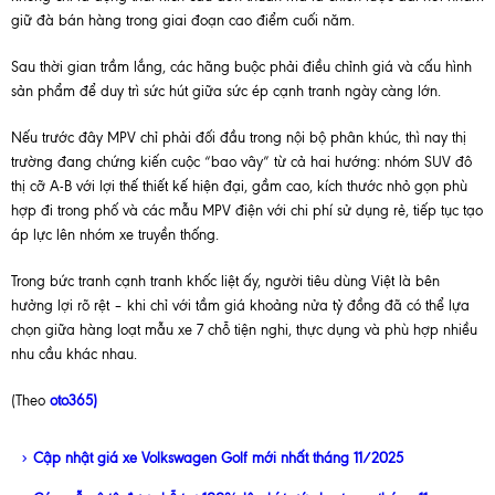
giữ đà bán hàng trong giai đoạn cao điểm cuối năm.
Sau thời gian trầm lắng, các hãng buộc phải điều chỉnh giá và cấu hình
sản phẩm để duy trì sức hút giữa sức ép cạnh tranh ngày càng lớn.
Nếu trước đây MPV chỉ phải đối đầu trong nội bộ phân khúc, thì nay thị
trường đang chứng kiến cuộc “bao vây” từ cả hai hướng: nhóm SUV đô
thị cỡ A-B với lợi thế thiết kế hiện đại, gầm cao, kích thước nhỏ gọn phù
hợp đi trong phố và các mẫu MPV điện với chi phí sử dụng rẻ, tiếp tục tạo
áp lực lên nhóm xe truyền thống.
Trong bức tranh cạnh tranh khốc liệt ấy, người tiêu dùng Việt là bên
hưởng lợi rõ rệt – khi chỉ với tầm giá khoảng nửa tỷ đồng đã có thể lựa
chọn giữa hàng loạt mẫu xe 7 chỗ tiện nghi, thực dụng và phù hợp nhiều
nhu cầu khác nhau.
(Theo
oto365)
Cập nhật giá xe Volkswagen Golf mới nhất tháng 11/2025