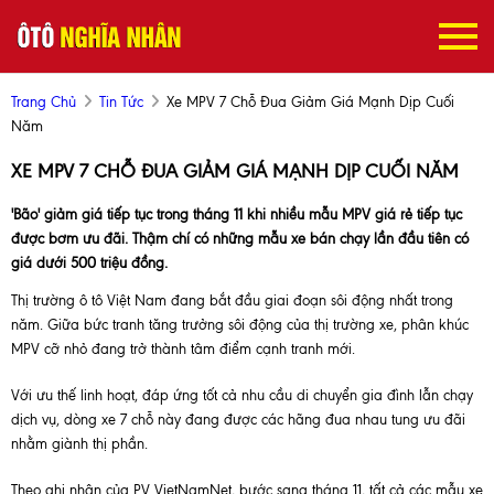
Trang Chủ
Tin Tức
Xe MPV 7 Chỗ Đua Giảm Giá Mạnh Dịp Cuối
Năm
XE MPV 7 CHỖ ĐUA GIẢM GIÁ MẠNH DỊP CUỐI NĂM
'Bão' giảm giá tiếp tục trong tháng 11 khi nhiều mẫu MPV giá rẻ tiếp tục
được bơm ưu đãi. Thậm chí có những mẫu xe bán chạy lần đầu tiên có
giá dưới 500 triệu đồng.
Thị trường ô tô Việt Nam đang bắt đầu giai đoạn sôi động nhất trong
năm. Giữa bức tranh tăng trưởng sôi động của thị trường xe, phân khúc
MPV cỡ nhỏ đang trở thành tâm điểm cạnh tranh mới.
Với ưu thế linh hoạt, đáp ứng tốt cả nhu cầu di chuyển gia đình lẫn chạy
dịch vụ, dòng xe 7 chỗ này đang được các hãng đua nhau tung ưu đãi
nhằm giành thị phần.
Theo ghi nhận của PV VietNamNet, bước sang tháng 11, tất cả các mẫu xe