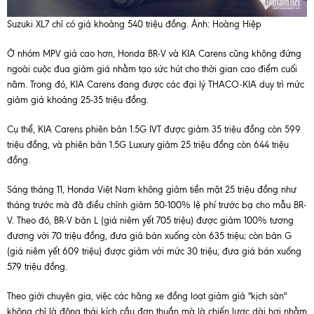
Suzuki XL7 chỉ có giá khoảng 540 triệu đồng. Ảnh: Hoàng Hiệp
Ở nhóm MPV giá cao hơn, Honda BR-V và KIA Carens cũng không đứng
ngoài cuộc đua giảm giá nhằm tạo sức hút cho thời gian cao điểm cuối
năm. Trong đó, KIA Carens đang được các đại lý THACO-KIA duy trì mức
giảm giá khoảng 25-35 triệu đồng.
Cụ thể, KIA Carens phiên bản 1.5G IVT được giảm 35 triệu đồng còn 599
triệu đồng, và phiên bản 1.5G Luxury giảm 25 triệu đồng còn 644 triệu
đồng.
Sáng tháng 11, Honda Việt Nam không giảm tiền mặt 25 triệu đồng như
tháng trước mà đã điều chỉnh giảm 50-100% lệ phí trước bạ cho mẫu BR-
V. Theo đó, BR-V bản L (giá niêm yết 705 triệu) được giảm 100% tương
đương với 70 triệu đồng, đưa giá bán xuống còn 635 triệu; còn bản G
(giá niêm yết 609 triệu) được giảm với mức 30 triệu, đưa giá bán xuống
579 triệu đồng.
Theo giới chuyên gia, việc các hãng xe đồng loạt giảm giá "kịch sàn"
không chỉ là động thái kích cầu đơn thuần mà là chiến lược dài hơi nhằm