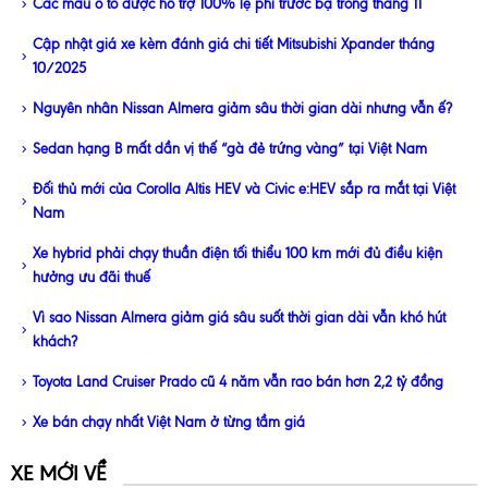
Các mẫu ô tô được hỗ trợ 100% lệ phí trước bạ trong tháng 11
Cập nhật giá xe kèm đánh giá chi tiết Mitsubishi Xpander tháng
10/2025
Nguyên nhân Nissan Almera giảm sâu thời gian dài nhưng vẫn ế?
Sedan hạng B mất dần vị thế “gà đẻ trứng vàng” tại Việt Nam
Đối thủ mới của Corolla Altis HEV và Civic e:HEV sắp ra mắt tại Việt
Nam
Xe hybrid phải chạy thuần điện tối thiểu 100 km mới đủ điều kiện
hưởng ưu đãi thuế
Vì sao Nissan Almera giảm giá sâu suốt thời gian dài vẫn khó hút
khách?
Toyota Land Cruiser Prado cũ 4 năm vẫn rao bán hơn 2,2 tỷ đồng
Xe bán chạy nhất Việt Nam ở từng tầm giá
XE MỚI VỀ