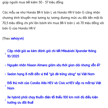
giúp người mua tiết kiệm 50 - 57 triệu đồng.
Các mẫu xe như Honda BR-V bản L và Honda HR-V bản G cũng nhận
chương trình khuyến mại tương tự, tương đương mức ưu đãi tiền mặt là
70,5 triệu đồng chi phí lăn bánh khi mua BR-V bản L và 70 triệu đồng với
bản G của Honda HR-V.
(Theo
xehay.vn)
Cập nhật giá xe kèm đánh giá chi tiết Mitsubishi Xpander tháng
10/2025
Nguyên nhân Nissan Almera giảm sâu thời gian dài nhưng vẫn ế?
Sedan hạng B mất dần vị thế “gà đẻ trứng vàng” tại Việt Nam
Đối thủ mới của Corolla Altis HEV và Civic e:HEV sắp ra mắt tại Việt
Nam
Xe hybrid phải chạy thuần điện tối thiểu 100 km mới đủ điều kiện
hưởng ưu đãi thuế