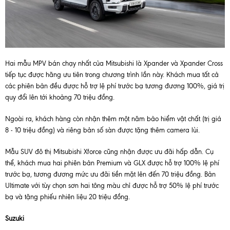
Hai mẫu MPV bán chạy nhất của Mitsubishi là Xpander và Xpander Cross
tiếp tục được hãng ưu tiên trong chương trình lần này. Khách mua tất cả
các phiên bản đều được hỗ trợ lệ phí trước bạ tương đương 100%, giá trị
quy đổi lên tới khoảng 70 triệu đồng.
Ngoài ra, khách hàng còn nhận thêm một năm bảo hiểm vật chất (trị giá
8 - 10 triệu đồng) và riêng bản số sàn được tặng thêm camera lùi.
Mẫu SUV đô thị Mitsubishi Xforce cũng nhận được ưu đãi hấp dẫn. Cụ
thể, khách mua hai phiên bản Premium và GLX được hỗ trợ 100% lệ phí
trước bạ, tương đương mức ưu đãi tiền mặt lên đến 70 triệu đồng. Bản
Ultimate với tùy chọn sơn hai tông màu chỉ được hỗ trợ 50% lệ phí trước
bạ và tặng phiếu nhiên liệu 20 triệu đồng.
Suzuki