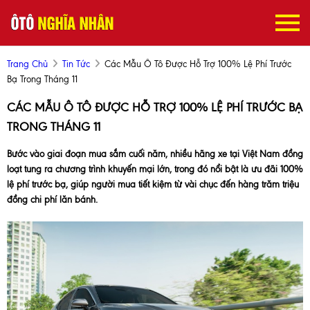
Trang Chủ
Tin Tức
Các Mẫu Ô Tô Được Hỗ Trợ 100% Lệ Phí Trước
Bạ Trong Tháng 11
CÁC MẪU Ô TÔ ĐƯỢC HỖ TRỢ 100% LỆ PHÍ TRƯỚC BẠ
TRONG THÁNG 11
Bước vào giai đoạn mua sắm cuối năm, nhiều hãng xe tại Việt Nam đồng
loạt tung ra chương trình khuyến mại lớn, trong đó nổi bật là ưu đãi 100%
lệ phí trước bạ, giúp người mua tiết kiệm từ vài chục đến hàng trăm triệu
đồng chi phí lăn bánh.