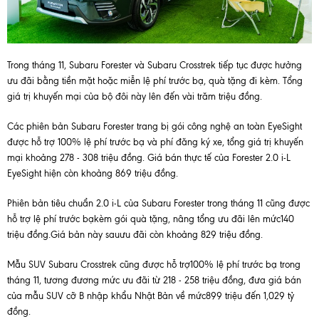
Trong tháng 11, Subaru Forester và Subaru Crosstrek tiếp tục được hưởng
ưu đãi bằng tiền mặt hoặc miễn lệ phí trước bạ, quà tặng đi kèm. Tổng
giá trị khuyến mại của bộ đôi này lên đến vài trăm triệu đồng.
Các phiên bản Subaru Forester trang bị gói công nghệ an toàn EyeSight
được hỗ trợ 100% lệ phí trước bạ và phí đăng ký xe, tổng giá trị khuyến
mại khoảng 278 - 308 triệu đồng. Giá bán thực tế của Forester 2.0 i-L
EyeSight hiện còn khoảng 869 triệu đồng.
Phiên bản tiêu chuẩn 2.0 i-L của Subaru Forester trong tháng 11 cũng được
hỗ trợ lệ phí trước bạkèm gói quà tặng, nâng tổng ưu đãi lên mức140
triệu đồng.Giá bản này sauưu đãi còn khoảng 829 triệu đồng.
Mẫu SUV Subaru Crosstrek cũng được hỗ trợ100% lệ phí trước bạ trong
tháng 11, tương đương mức ưu đãi từ 218 - 258 triệu đồng, đưa giá bán
của mẫu SUV cỡ B nhập khẩu Nhật Bản về mức899 triệu đến 1,029 tỷ
đồng.