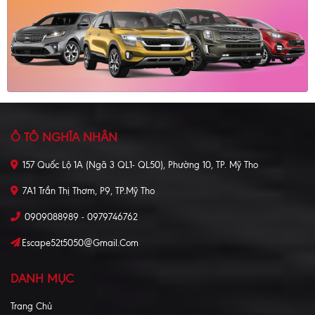
Ô TÔ NGHĨA NHÂN
157 Quốc Lộ 1A (Ngã 3 QL1- QL50), Phường 10, TP. Mỹ Tho
7A1 Trần Thị Thơm, P9, TP.Mỹ Tho
0909088989 - 0979746762
Escape52t5050@gmail.com
DANH MỤC
Trang Chủ