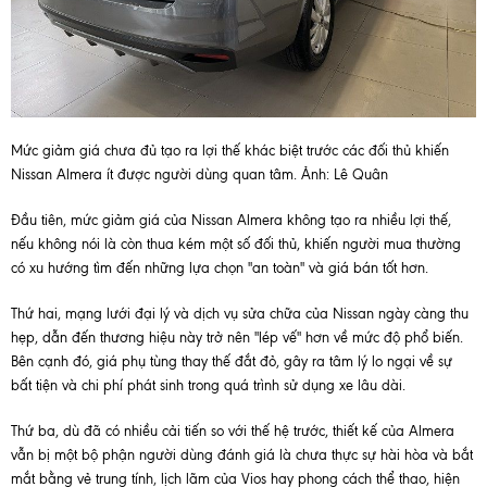
Mức giảm giá chưa đủ tạo ra lợi thế khác biệt trước các đối thủ khiến
Nissan Almera ít được người dùng quan tâm. Ảnh: Lê Quân
Đầu tiên, mức giảm giá của Nissan Almera không tạo ra nhiều lợi thế,
nếu không nói là còn thua kém một số đối thủ, khiến người mua thường
có xu hướng tìm đến những lựa chọn "an toàn" và giá bán tốt hơn.
Thứ hai, mạng lưới đại lý và dịch vụ sửa chữa của Nissan ngày càng thu
hẹp, dẫn đến thương hiệu này trở nên "lép vế" hơn về mức độ phổ biến.
Bên cạnh đó, giá phụ tùng thay thế đắt đỏ, gây ra tâm lý lo ngại về sự
bất tiện và chi phí phát sinh trong quá trình sử dụng xe lâu dài.
Thứ ba, dù đã có nhiều cải tiến so với thế hệ trước, thiết kế của Almera
vẫn bị một bộ phận người dùng đánh giá là chưa thực sự hài hòa và bắt
mắt bằng vẻ trung tính, lịch lãm của Vios hay phong cách thể thao, hiện