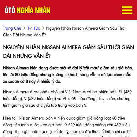
Trang Chủ
Tin Tức
Nguyên Nhân Nissan Almera Giảm Sâu Thời
Gian Dài Nhưng Vẫn Ế?
NGUYÊN NHÂN NISSAN ALMERA GIẢM SÂU THỜI GIAN
DÀI NHƯNG VẪN Ế?
Nissan Almera hiện đang được một số đại lý 'cắt máu' giảm sâu giá bán,
lên tới 80 triệu đồng nhưng không ít khách hàng vẫn e dè lựa chọn mẫu
xe sedan cỡ B này vì nhiều lý do.
Nissan Almera được phân phối tại Việt Nam dưới ba phiên bản: EL (489
triệu đồng), V (529 triệu đồng) và VL (569 triệu đồng). Tuy nhiên, chương
trình giảm giá sâu chủ yếu tập trung vào bản V.
Hiện tại, Nissan Almera bản V hiện được giảm giá đồng loạt 40 triệu
đồng trên toàn quốc, kéo giá bán từ 529 triệu đồng xuống còn 489 triệu
đồng. Theo ghi nhận tại một số đại lý, mức ưu đãi thực tế thậm chí có thể