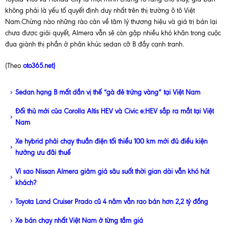
không phải là yếu tố quyết định duy nhất trên thị trường ô tô Việt
Nam.Chừng nào những rào cản về tâm lý thương hiệu và giá trị bán lại
chưa được giải quyết, Almera vẫn sẽ còn gặp nhiều khó khăn trong cuộc
đua giành thị phần ở phân khúc sedan cỡ B đầy cạnh tranh.
(Theo
oto365.net)
Sedan hạng B mất dần vị thế “gà đẻ trứng vàng” tại Việt Nam
Đối thủ mới của Corolla Altis HEV và Civic e:HEV sắp ra mắt tại Việt
Nam
Xe hybrid phải chạy thuần điện tối thiểu 100 km mới đủ điều kiện
hưởng ưu đãi thuế
Vì sao Nissan Almera giảm giá sâu suốt thời gian dài vẫn khó hút
khách?
Toyota Land Cruiser Prado cũ 4 năm vẫn rao bán hơn 2,2 tỷ đồng
Xe bán chạy nhất Việt Nam ở từng tầm giá