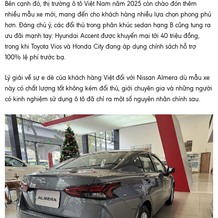
Bên cạnh đó, thị trường ô tô Việt Nam năm 2025 còn chào đón thêm
nhiều mẫu xe mới, mang đến cho khách hàng nhiều lựa chọn phong phú
hơn. Đáng chú ý, các đối thủ trong phân khúc sedan hạng B cũng tung ra
ưu đãi mạnh tay: Hyundai Accent được khuyến mại tới 40 triệu đồng,
trong khi Toyota Vios và Honda City đang áp dụng chính sách hỗ trợ
100% lệ phí trước bạ.
Lý giải về sự e dè của khách hàng Việt đối với Nissan Almera dù mẫu xe
này có chất lượng tốt không kém đối thủ, giới chuyên gia và những người
có kinh nghiệm sử dụng ô tô đã chỉ ra một số nguyên nhân chính sau.