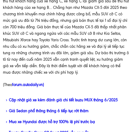
thu hút khách hàng của xe hạng C, xe hạng C lại giảm giá sâu để thu hút
khách hàng của xe hạng B… Chẳng hạn như Mazda CX-5 đời 2025 theo
chương trình khuyến mại chính hãng được công bố, mẫu SUV cỡ C có
mức giá ưu đãi từ 714 triệu đồng, nhưng giá bán thực tế tại 1 số đại lý chỉ
còn 700 triệu đồng. Giá bán thực tế của Mazda CX-5 đã thấp nhất phân
khúc SUV cỡ C và ngang ngửa với các mẫu SUV cỡ B như
Kia
Seltos,
Mitsubishi Xforce hay Toyota Yaris Cross. Trước tình trạng dư cung lớn, còn
nhu cầu có xu hướng giảm, chắc chắn các hãng xe và đại lý sẽ tiếp tục
tung ra những chương trình ưu đãi lớn, giảm giá sâu. Dự báo thị trường ô
tô từ nay đến cuối năm 2025 vẫn cạnh tranh quyết liệt, xu hướng giảm
giá xe vẫn tiếp diễn. Đây là thời điểm tuyệt vời để khách hàng có thể
mua được những chiếc xe với chi phí hợp lý.
(Theo
forum.autodaily.vn)
Cập nhật giá xe kèm đánh giá chi tiết Isuzu MUX tháng 6/2025
Giá Sedan phổ thông tháng 6 tiếp tục rớt thảm
Mua xe Hyundai được hỗ trợ 100% lệ phí trước bạ