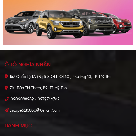
Ô TÔ NGHĨA NHÂN
157 Quốc Lộ 1A (Ngã 3 QL1- QL50), Phường 10, TP. Mỹ Tho
7A1 Trần Thị Thơm, P9, TP.Mỹ Tho
0909088989 - 0979746762
Escape52t5050@gmail.com
DANH MỤC