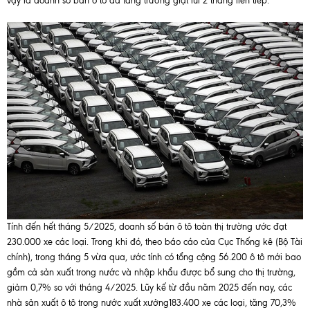
vậy là doanh số bán ô tô đã tăng trưởng giật lùi 2 tháng liên tiếp.
Tính đến hết tháng 5/2025, doanh số bán ô tô toàn thị trường ước đạt
230.000 xe các loại. Trong khi đó, theo báo cáo của Cục Thống kê (Bộ Tài
chính), trong tháng 5 vừa qua, ước tính có tổng cộng 56.200 ô tô mới bao
gồm cả sản xuất trong nước và nhập khẩu được bổ sung cho thị trường,
giảm 0,7% so với tháng 4/2025. Lũy kế từ đầu năm 2025 đến nay, các
nhà sản xuất ô tô trong nước xuất xưởng183.400 xe các loại, tăng 70,3%