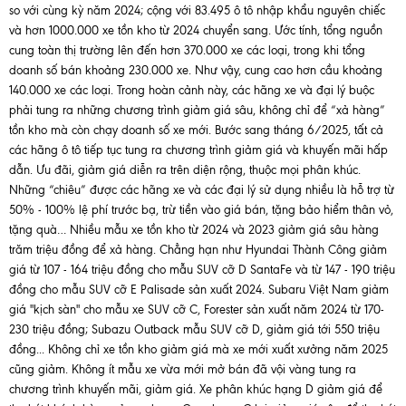
so với cùng kỳ năm 2024; cộng với 83.495 ô tô nhập khẩu nguyên chiếc
và hơn 1000.000 xe tồn kho từ 2024 chuyển sang. Ước tính, tổng nguồn
cung toàn thị trường lên đến hơn 370.000 xe các loại, trong khi tổng
doanh số bán khoảng 230.000 xe. Như vậy, cung cao hơn cầu khoảng
140.000 xe các loại. Trong hoàn cảnh này, các hãng xe và đại lý buộc
phải tung ra những chương trình giảm giá sâu, không chỉ để “xả hàng”
tồn kho mà còn chạy doanh số xe mới. Bước sang tháng 6/2025, tất cả
các hãng ô tô tiếp tục tung ra chương trình giảm giá và khuyến mãi hấp
dẫn. Ưu đãi, giảm giá diễn ra trên diện rộng, thuộc mọi phân khúc.
Những “chiêu” được các hãng xe và các đại lý sử dụng nhiều là hỗ trợ từ
50% - 100% lệ phí trước bạ, trừ tiền vào giá bán, tặng bảo hiểm thân vỏ,
tặng quà… Nhiều mẫu xe tồn kho từ 2024 và 2023 giảm giá sâu hàng
trăm triệu đồng để xả hàng. Chẳng hạn như Hyundai Thành Công giảm
giá từ 107 - 164 triệu đồng cho mẫu
SUV
cỡ D SantaFe và từ 147 - 190 triệu
đồng cho mẫu SUV cỡ E Palisade sản xuất 2024. Subaru Việt Nam giảm
giá "kịch sàn" cho mẫu xe SUV cỡ C, Forester sản xuất năm 2024 từ 170-
230 triệu đồng; Subazu Outback mẫu SUV cỡ D, giảm giá tới 550 triệu
đồng... Không chỉ xe tồn kho giảm giá mà xe mới xuất xưởng năm 2025
cũng giảm. Không ít mẫu xe vừa mới mở bán đã vội vàng tung ra
chương trình khuyến mãi, giảm giá. Xe phân khúc hạng D giảm giá để