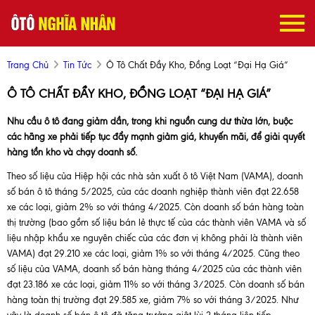
Trang Chủ
Tin Tức
Ô Tô Chất Đầy Kho, Đồng Loạt “đại Hạ Giá”
Ô TÔ CHẤT ĐẦY KHO, ĐỒNG LOẠT “ĐẠI HẠ GIÁ”
Nhu cầu ô tô đang giảm dần, trong khi nguồn cung dư thừa lớn, buộc
các hãng xe phải tiếp tục đẩy mạnh giảm giá, khuyến mãi, để giải quyết
hàng tồn kho và chạy doanh số.
Theo số liệu của Hiệp hội các nhà sản xuất ô tô Việt Nam (VAMA), doanh
số bán ô tô tháng 5/2025, của các doanh nghiệp thành viên đạt 22.658
xe các loại, giảm 2% so với tháng 4/2025. Còn doanh số bán hàng toàn
thị trường (bao gồm số liệu bán lẻ thực tế của các thành viên VAMA và số
liệu nhập khẩu xe nguyên chiếc của các đơn vị không phải là thành viên
VAMA) đạt 29.210 xe các loại, giảm 1% so với tháng 4/2025. Cũng theo
số liệu của VAMA, doanh số bán hàng tháng 4/2025 của các thành viên
đạt 23.186 xe các loại, giảm 11% so với tháng 3/2025. Còn doanh số bán
hàng toàn thị trường đạt 29.585 xe, giảm 7% so với tháng 3/2025. Như