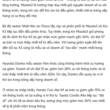
tăng trưởng. Mazda3 là trường hợp duy nhất giữ nguyên doanh số so với
tháng trước, trong khi các đối thủ còn lại đều giảm, khiến trật tự bảng xếp
hạng có sự thay đổi nhẹ.
Bộ đôi sedan Nhật Hàn do Thaco lắp ráp và phân phối là Mazda3 và Kia
K3 tiếp tục dẫn đầu phân khúc. Tuy nhiên, trong khi Mazda3 giữ phong
độ ổn định thì Kia K3 lại ghi nhận mức giảm mạnh gần 34%, chỉ đạt 117
xe bán ra mức thấp nhất kể từ đầu năm. Với lượng giảm tuyệt đối lên
đến 60 xe, K3 cũng là mẫu xe có doanh số “lao dốc” mạnh nhất trong
tháng.
Hyundai Elantra mẫu sedan Hàn khác cũng không tránh khỏi xu hướng
sụt giảm. Doanh số chỉ đạt 51 xe, giảm hơn 28% so với tháng trước và là
mức thấp nhất tính từ đầu năm 2024. Dù vậy, Elantra vẫn quay lại vị trí
thứ ba trong bảng xếp hạng doanh số.
Ở nhóm xe nhập khẩu, Honda Civic đạt 69 xe bán ra giảm gần 15% so
với tháng trước và tụt xuống vị trí thứ tư. Toyota Corolla Altis tiếp tục “đội
sổ” với chỉ 28 xe được tiêu thụ, tương ứng mức giảm hơn 36% cao nhất
về tỷ lệ phần trăm trong tháng.