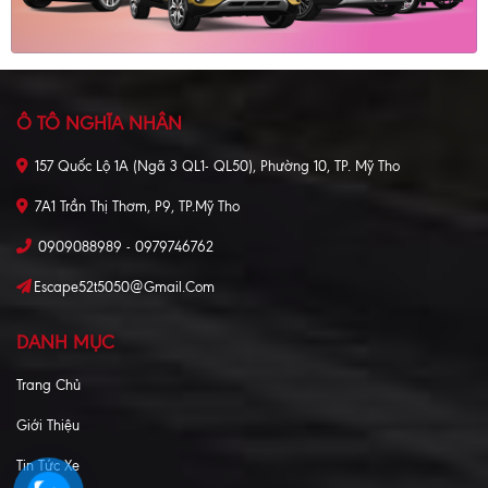
Ô TÔ NGHĨA NHÂN
157 Quốc Lộ 1A (Ngã 3 QL1- QL50), Phường 10, TP. Mỹ Tho
7A1 Trần Thị Thơm, P9, TP.Mỹ Tho
0909088989 - 0979746762
Escape52t5050@gmail.com
DANH MỤC
Trang Chủ
Giới Thiệu
Tin Tức Xe