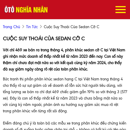
Trang Chủ
Tin Tức
Cuộc Suy Thoái Của Sedan Cỡ C
CUỘC SUY THOÁI CỦA SEDAN CỠ C
Với chỉ 469 xe bán ra trong tháng 4, phân khúc sedan cỡ C tại Việt Nam
ghi nhận mức doanh số thấp nhất kể từ năm 2023 đến nay. Con số này
thậm chí chưa đạt một nửa so với kết quả cùng kỳ năm 2024, cho thấy
đà suy giảm ngày càng rõ rệt của toàn phân khúc.
Bức tranh thị phần phân khúc sedan hạng C tại Việt Nam trong tháng 4
cho thấy rõ sự sụt giảm cả về doanh số lẫn sức hút người tiêu dùng, với
tổng lượng xe bán ra chỉ đạt 469 chiếc giảm gần 19% so với tháng 3 (577
xe). Đây là con số thấp nhất kể từ năm 2023 và chưa bằng một nửa so
với cùng kỳ năm ngoái, phản ánh xu hướng suy giảm sức mua rõ rệt
trong phân khúc vốn từng rất sôi động.
Điểm đáng chú ý là toàn bộ các mẫu xe trong phân khúc đều chứng kiến
doanh số đi xuống hoặc giậm chân tại chỗ – không có bất kỳ cái tên nào