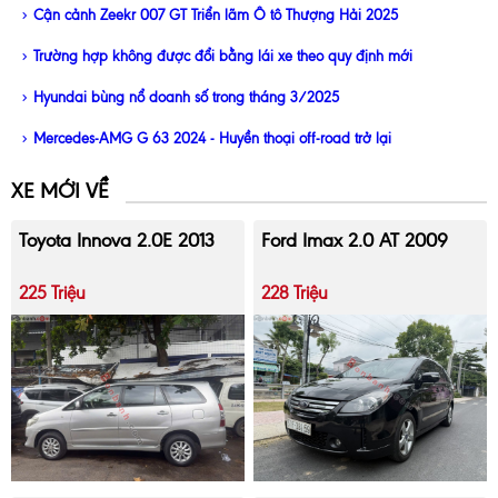
Cận cảnh Zeekr 007 GT Triển lãm Ô tô Thượng Hải 2025
Trường hợp không được đổi bằng lái xe theo quy định mới
Hyundai bùng nổ doanh số trong tháng 3/2025
Mercedes-AMG G 63 2024 - Huyền thoại off-road trở lại
XE MỚI VỀ
Toyota Innova 2.0E 2013
Ford Imax 2.0 AT 2009
225 Triệu
228 Triệu