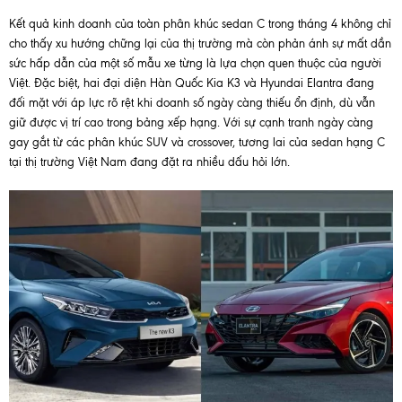
Kết quả kinh doanh của toàn phân khúc sedan C trong tháng 4 không chỉ
cho thấy xu hướng chững lại của thị trường mà còn phản ánh sự mất dần
sức hấp dẫn của một số mẫu xe từng là lựa chọn quen thuộc của người
Việt. Đặc biệt, hai đại diện Hàn Quốc Kia K3 và Hyundai Elantra đang
đối mặt với áp lực rõ rệt khi doanh số ngày càng thiếu ổn định, dù vẫn
giữ được vị trí cao trong bảng xếp hạng. Với sự cạnh tranh ngày càng
gay gắt từ các phân khúc SUV và crossover, tương lai của sedan hạng C
tại thị trường Việt Nam đang đặt ra nhiều dấu hỏi lớn.