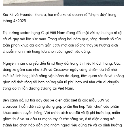
Kia K3 và Hyundai Elantra, hai mẫu xe có doanh số "chạm đáy" trong
tháng 4/2025.
Thị trường sedan hạng C tại Việt Nam đang đối mặt với sự thu hẹp rõ rệt
cả về quy mô lẫn sức mua. Trong vòng hai năm qua, tổng doanh số của
toàn phân khúc đã giảm gần 35% một con số cho thấy xu hướng dịch
chuyển mạnh mẽ trong lựa chọn của người tiêu dùng.
Nguyên nhân chủ yếu đến từ sự thay đổi trong thị hiếu khách hàng. Các
dòng xe gầm cao như SUV và Crossover ngày càng chiếm ưu thế nhờ
thiết kế linh hoạt, khả năng vận hành đa dụng, tầm quan sát tốt và không
gian nội thất rộng rãi hơn những yếu tố phù hợp với nhu cầu di chuyển
trong đô thị lẫn đường trường tại Việt Nam.
Bên cạnh đó, sự trỗi dậy của xe điện đặc biệt là các mẫu SUV và
crossover thuần điện cũng đang góp phần thu hẹp "sân chơi" của phân
khúc sedan truyền thống. Với chính sách ưu đãi về lệ phí trước bạ, miễn
giảm thuế và sự đầu tư mạnh tay từ các hãng xe, ô tô điện đang trở
thành lựa chọn hấp dẫn cho nhóm người tiêu dùng trẻ và có định hướng