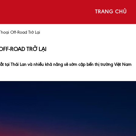
TRANG CHỦ
oại Off-Road Trở Lại
OFF-ROAD TRỞ LẠI
 tại Thái Lan và nhiều khả năng sẽ sớm cập bến thị trường Việt Nam