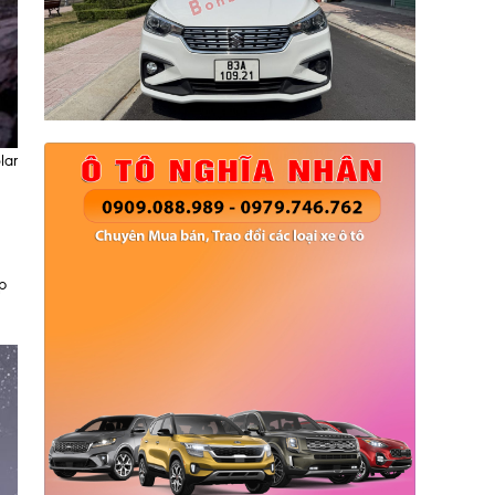
lar
p