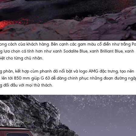
hong cách của khách hàng. Bên cạnh các gam màu cổ điển như trắng Po
g lựa chọn cá tính hơn như xanh Sodalite Blue, xanh Brilliant Blue, xanh
biệt cho từng chủ nhân.
ng phản, kết hợp cùm phanh đỏ nổi bật và logo AMG đặc trưng, tạo nên
ước lên tới 850 mm giúp G 63 dễ dàng chinh phục những đoạn đường ngậ
g đối đầu với mọi thử thách.