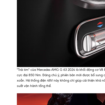
"Trái tim" của Mercedes-AMG G 63 2024 là khối động cơ V8
cực đại 850 Nm. Đáng chú ý, phiên bản mới được bổ sung 
xoắn. Hệ thống điện 48V này không chỉ giúp cải thiện khả n
suất vận hành tổng thể.