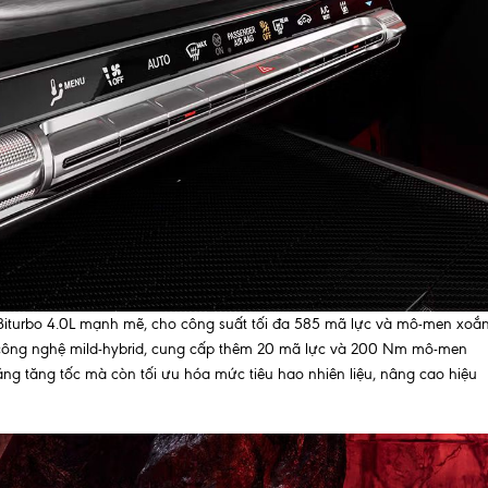
 Biturbo 4.0L mạnh mẽ, cho công suất tối đa 585 mã lực và mô-men xoắ
công nghệ mild-hybrid, cung cấp thêm 20 mã lực và 200 Nm mô-men
ăng tăng tốc mà còn tối ưu hóa mức tiêu hao nhiên liệu, nâng cao hiệu