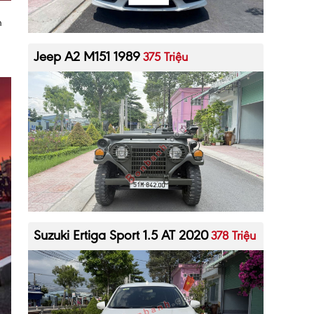
h
Jeep A2 M151 1989
375 Triệu
Suzuki Ertiga Sport 1.5 AT 2020
378 Triệu