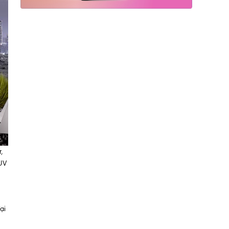
,
UV
ại