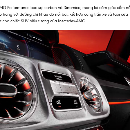
g AMG Performance bọc sợi carbon và Dinamica, mang lại cảm giác cầm 
hạng với đường chỉ khâu đỏ nổi bật, kết hợp cùng trần xe và tapi cửa
iệt cho chiếc SUV biểu tượng của Mercedes-AMG.