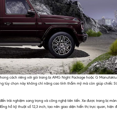
ong cách riêng với gói trang bị AMG Night Package hoặc G Manufaktur
 tùy chọn này không chỉ nâng cao tính thẩm mỹ mà còn giúp chiếc S
 trải nghiệm sang trọng và công nghệ tiên tiến. Xe được trang bị màn
ồng hồ kỹ thuật số 12,3 inch, tạo nên giao diện hiển thị trực quan, hiện đ