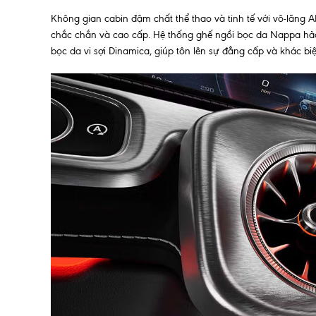
Không gian cabin đậm chất thể thao và tinh tế với vô-lăn
chắc chắn và cao cấp. Hệ thống ghế ngồi bọc da Nappa hảo 
bọc da vi sợi Dinamica, giúp tôn lên sự đẳng cấp và khác b