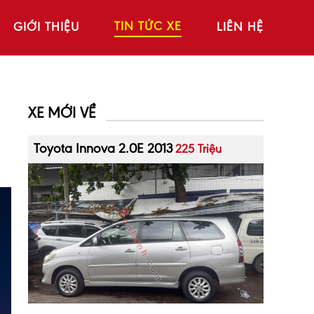
TIN TỨC XE
GIỚI THIỆU
LIÊN HỆ
XE MỚI VỀ
Toyota Innova 2.0E 2013
225 Triệu