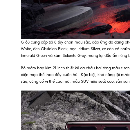
G 63 cung cấp tới 8 tùy chọn màu sắc, đáp ứng đa dạng p
White, đen Obsidian Black, bạc Iridium Silver, xe còn có nhữn
Emerald Green và xám Selenite Grey, mang lại dấu ấn riêng 
Bộ mâm hợp kim 21 inch thiết kế đa chấu hai tông màu tươ
diện mạo thể thao đầy cuốn hút. Đặc biệt, khả năng lội n
sâu, củng cố vị thế của một mẫu SUV hiệu suất cao, sẵn sàn