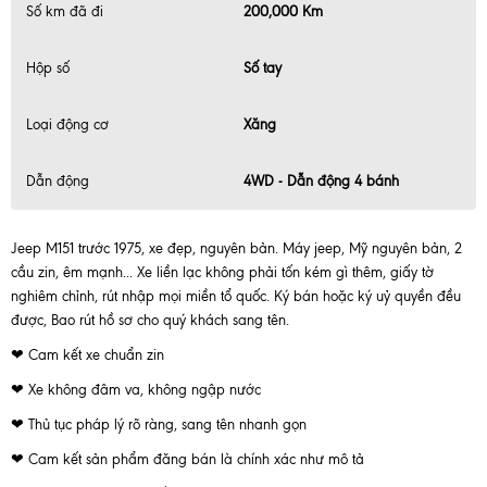
Số km đã đi
200,000 Km
Hộp số
Số tay
Loại động cơ
Xăng
Dẫn động
4WD - Dẫn động 4 bánh
Jeep M151 trước 1975, xe đẹp, nguyên bản. Máy jeep, Mỹ nguyên bản, 2
cầu zin, êm mạnh... Xe liền lạc không phải tốn kém gì thêm, giấy tờ
nghiêm chỉnh, rút nhập mọi miền tổ quốc. Ký bán hoặc ký uỷ quyền đều
được, Bao rút hồ sơ cho quý khách sang tên.
❤ Cam kết xe chuẩn zin
❤ Xe không đâm va, không ngập nước
❤ Thủ tục pháp lý rõ ràng, sang tên nhanh gọn
❤ Cam kết sản phẩm đăng bán là chính xác như mô tả