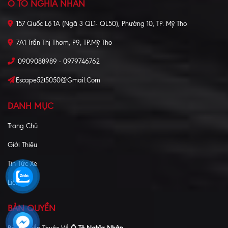
Ô TÔ NGHĨA NHÂN
157 Quốc Lộ 1A (Ngã 3 QL1- QL50), Phường 10, TP. Mỹ Tho
7A1 Trần Thị Thơm, P9, TP.Mỹ Tho
0909088989 - 0979746762
Escape52t5050@gmail.com
DANH MỤC
Trang Chủ
Giới Thiệu
Tin Tức Xe
Liên Hệ
BẢN QUYỀN