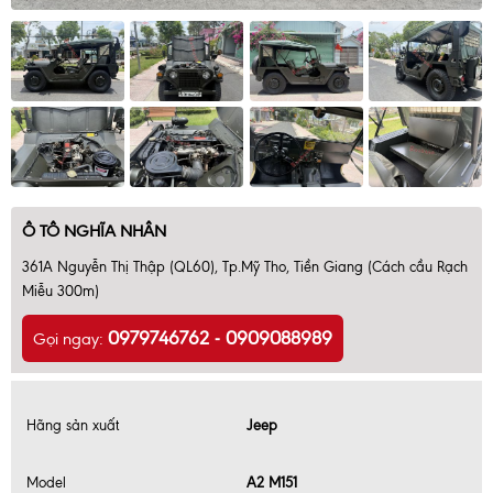
Ô TÔ NGHĨA NHÂN
361A Nguyễn Thị Thập (QL60), Tp.Mỹ Tho, Tiền Giang (Cách cầu Rạch
Miễu 300m)
0979746762 - 0909088989
Gọi ngay:
Hãng sản xuất
Jeep
Model
A2 M151